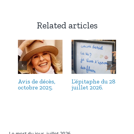
Related articles
Avis de décès,
L’épitaphe du 28
L’é
octobre 2025.
juillet 2026.
jui
Le mort du jour, juillet 2026