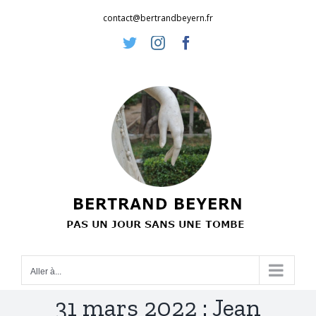
Passer
contact@bertrandbeyern.fr
au
Twitter
Instagram
Facebook
contenu
Aller à...
31 mars 2022 : Jean