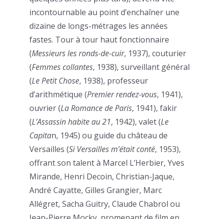
incontournable au point d’enchaîner une
dizaine de longs-métrages les années
fastes. Tour à tour haut fonctionnaire
(
Messieurs les ronds-de-cuir
, 1937), couturier
(
Femmes collantes
, 1938), surveillant général
(
Le Petit Chose
, 1938), professeur
d’arithmétique (
Premier rendez-vous
, 1941),
ouvrier (
La Romance de Paris
, 1941), fakir
(
L’Assassin habite au 21
, 1942), valet (
Le
Capita
n, 1945) ou guide du château de
Versailles (
Si Versailles m’était conté
, 1953),
offrant son talent à Marcel L’Herbier, Yves
Mirande, Henri Decoin, Christian-Jaque,
André Cayatte, Gilles Grangier, Marc
Allégret, Sacha Guitry, Claude Chabrol ou
Jean-Pierre Mocky, promenant de film en