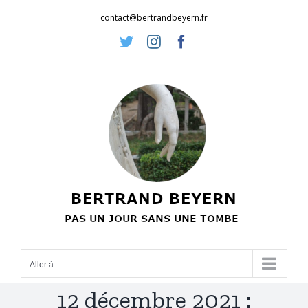
Passer
contact@bertrandbeyern.fr
au
Twitter
Instagram
Facebook
contenu
Aller à...
12 décembre 2021 :