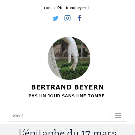
Passer
contact@bertrandbeyern.fr
au
Twitter
Instagram
Facebook
contenu
Aller à...
L’épitaphe du 17 mars