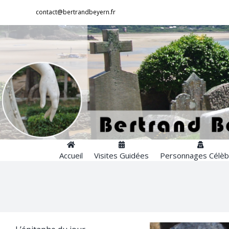
Passer
contact@bertrandbeyern.fr
au
contenu
Accueil
Visites Guidées
Personnages Célèb