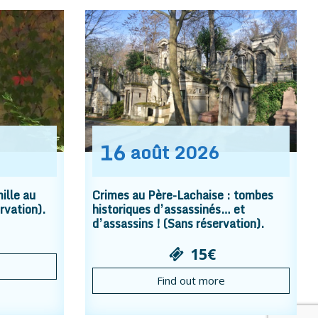
16
août
2026
ille au
Crimes au Père-Lachaise : tombes
rvation).
historiques d’assassinés… et
d’assassins ! (Sans réservation).
15€
Find out more