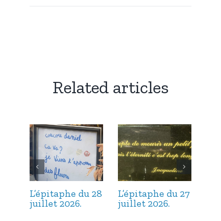
Related articles
L’épitaphe du 28
L’épitaphe du 27
L’é
juillet 2026.
juillet 2026.
jui