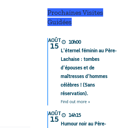
Prochaines Visites
Guidées
AOÛT
10h00
15
L’éternel féminin au Père-
Lachaise : tombes
d’épouses et de
maîtresses d’hommes
célèbres ! (Sans
réservation).
Find out more »
AOÛT
14h15
15
Humour noir au Père-