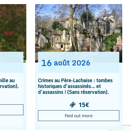
16
août
2026
ille au
Crimes au Père-Lachaise : tombes
rvation).
historiques d’assassinés… et
d’assassins ! (Sans réservation).
15€
Find out more