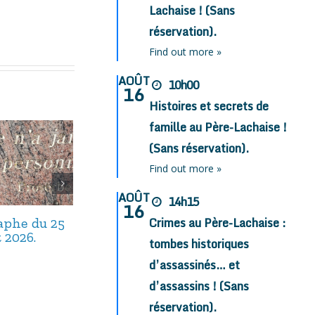
Lachaise ! (Sans
réservation).
Find out more »
AOÛT
10h00
16
Histoires et secrets de
famille au Père-Lachaise !
(Sans réservation).
Find out more »
AOÛT
14h15
16
Crimes au Père-Lachaise :
taphe du 25
Avis de décès,
Avis de décès,
t 2026.
septembre 2025.
août 2025.
tombes historiques
d’assassinés… et
d’assassins ! (Sans
réservation).