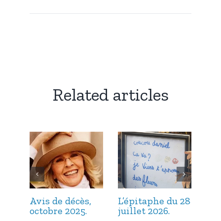
Related articles
Avis de décès,
L’épitaphe du 28
L’é
octobre 2025.
juillet 2026.
jui