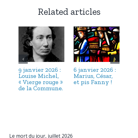
Related articles
9 janvier 2026 :
6 janvier 2026 :
3 j
Louise Michel,
Marius, César,
Lou
« Vierge rouge »
et pis Fanny !
Suc
de la Commune.
ma
hab
Le mort du jour, juillet 2026