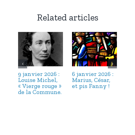
Related articles
9 janvier 2026 :
6 janvier 2026 :
3 j
Louise Michel,
Marius, César,
Lou
« Vierge rouge »
et pis Fanny !
Suc
de la Commune.
ma
hab