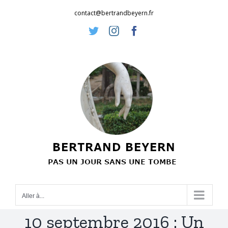
Passer
contact@bertrandbeyern.fr
au
Twitter
Instagram
Facebook
contenu
Aller à...
10 septembre 2016 : Un