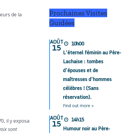
Prochaines Visites
eurs de la
Guidées
AOÛT
10h00
15
L’éternel féminin au Père-
Lachaise : tombes
d’épouses et de
maîtresses d’hommes
célèbres ! (Sans
réservation).
Find out more »
AOÛT
14h15
0, il y exposa
15
Humour noir au Père-
voix sont