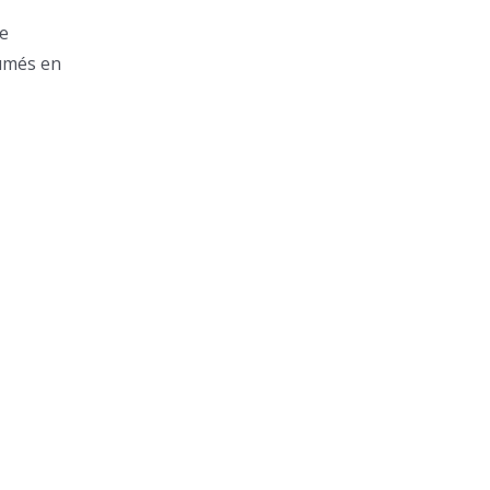
re
humés en