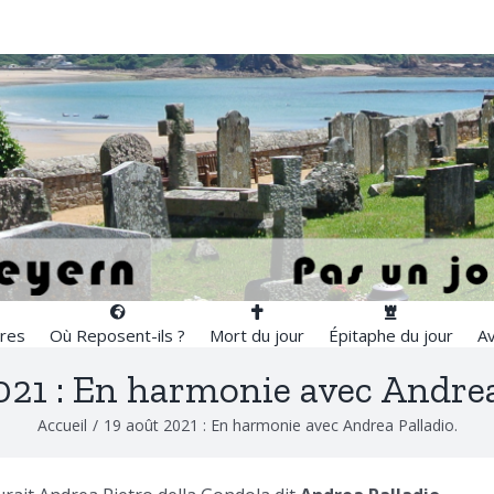
res
Où Reposent-ils ?
Mort du jour
Épitaphe du jour
Av
021 : En harmonie avec Andrea
Accueil
/
19 août 2021 : En harmonie avec Andrea Palladio.