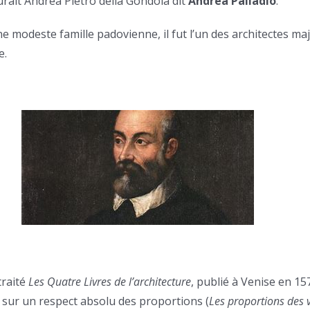
ait Andrea Pietro della Gondola dit
Andrea Palladio
.
e modeste famille padovienne, il fut l’un des architectes maj
e.
traité
Les Quatre Livres de l’architecture
, publié à Venise en 157
 sur un respect absolu des proportions (
Les proportions des 