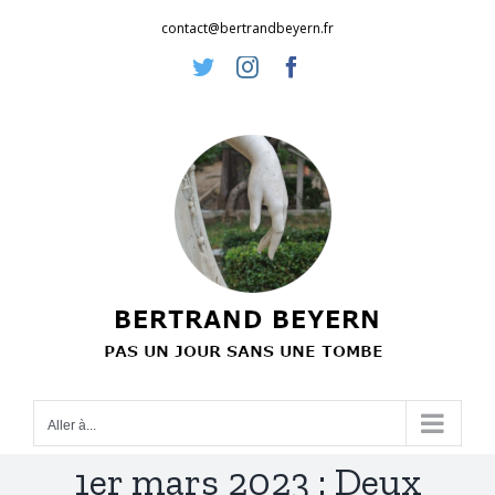
Passer
contact@bertrandbeyern.fr
au
Twitter
Instagram
Facebook
contenu
Aller à...
1er mars 2023 : Deux