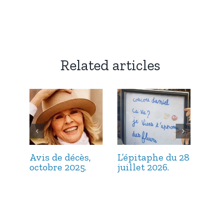
Related articles
Avis de décès,
L’épitaphe du 28
L’é
octobre 2025.
juillet 2026.
jui