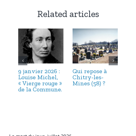
Related articles
9 janvier 2026 :
Qui repose à
6 j
Louise Michel,
Chitry-les-
Mar
« Vierge rouge »
Mines (58) ?
et 
de la Commune.