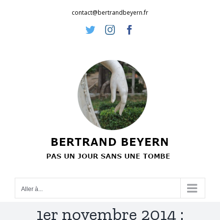
Passer
contact@bertrandbeyern.fr
au
Twitter
Instagram
Facebook
contenu
Aller à...
1er novembre 2014 :