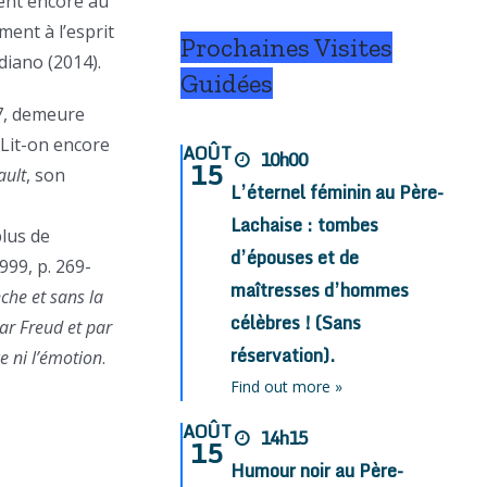
vent encore au
ment à l’esprit
Prochaines Visites
diano (2014).
Guidées
7, demeure
 Lit-on encore
AOÛT
10h00
15
ault
, son
L’éternel féminin au Père-
Lachaise : tombes
plus de
d’épouses et de
1999, p. 269-
maîtresses d’hommes
nche et sans la
célèbres ! (Sans
ar Freud et par
réservation).
e ni l’émotion
.
Find out more »
AOÛT
14h15
15
Humour noir au Père-