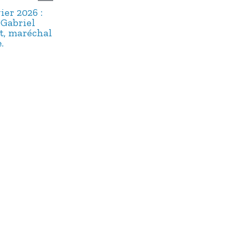
ier 2026 :
2 janvier 2026 :
22 décembre
-Gabriel
Michel Delpech,
2025 : Maître
t, maréchal
dix ans après.
Floriot, un
.
« bavard » bi
oublié.