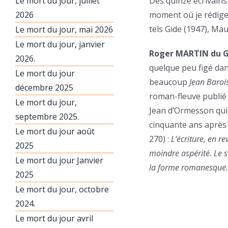
Le mort du jour, juillet
Des quinze écrivains 
2026
moment où je rédige c
tels Gide (1947), Mau
Le mort du jour, mai 2026
Le mort du jour, janvier
Roger MARTIN du 
2026.
quelque peu figé dan
Le mort du jour
beaucoup
Jean Baroi
décembre 2025
roman-fleuve publié 
Le mort du jour,
Jean d’Ormesson qui 
septembre 2025.
cinquante ans après 
Le mort du jour août
270) :
L’écriture, en r
2025
moindre aspérité. Le 
Le mort du jour Janvier
la forme romanesque. C’
2025
Le mort du jour, octobre
2024.
Le mort du jour avril