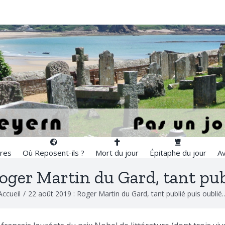
res
Où Reposent-ils ?
Mort du jour
Épitaphe du jour
Av
Roger Martin du Gard, tant pub
Accueil
/
22 août 2019 : Roger Martin du Gard, tant publié puis oublié