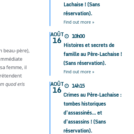
Lachaise ! (Sans
réservation).
Find out more »
AOÛT
10h00
16
Histoires et secrets de
n beau-père),
famille au Père-Lachaise !
l’immédiate
(Sans réservation).
 sa femme, il
Find out more »
prétendent
AOÛT
m quod eris
14h15
16
Crimes au Père-Lachaise :
tombes historiques
d’assassinés… et
d’assassins ! (Sans
réservation).