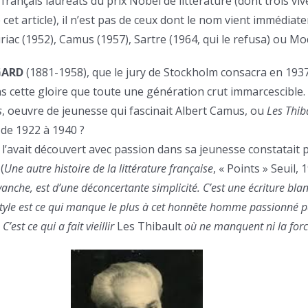
français lauréats du prix Nobel de littérature (dont trois vi
et article), il n’est pas de ceux dont le nom vient immédiate
riac (1952), Camus (1957), Sartre (1964, qui le refusa) ou Mo
GARD
(1881-1958), que le jury de Stockholm consacra en 193
s cette gloire que toute une génération crut immarcescible.
s
, oeuvre de jeunesse qui fascinait Albert Camus, ou
Les Thib
de 1922 à 1940 ?
l’avait découvert avec passion dans sa jeunesse constatait 
(
Une autre histoire de la littérature française
, « Points » Seuil, 
evanche, est d’une déconcertante simplicité. C’est une écriture bla
style est ce qui manque le plus à cet honnête homme passionné p
est ce qui a fait vieillir
Les Thibault
où ne manquent ni la forc