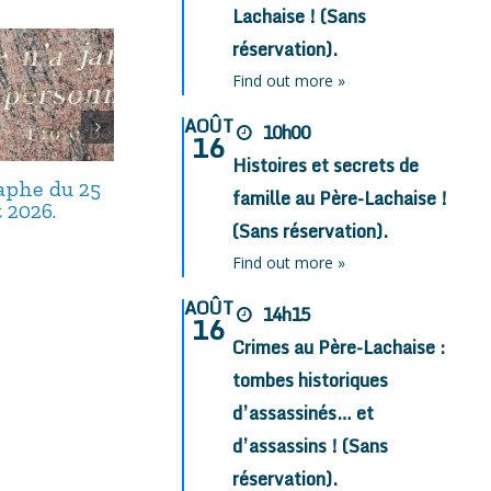
Lachaise ! (Sans
réservation).
Find out more »
AOÛT
10h00
16
Histoires et secrets de
taphe du 25
Avis de décès,
Avis de décès,
famille au Père-Lachaise !
t 2026.
septembre 2025.
août 2025.
(Sans réservation).
Find out more »
AOÛT
14h15
16
Crimes au Père-Lachaise :
tombes historiques
d’assassinés… et
d’assassins ! (Sans
réservation).