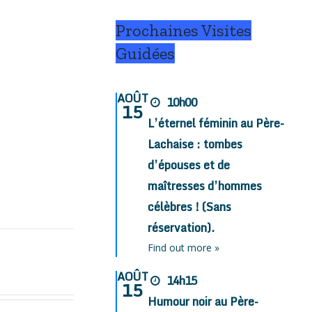
Prochaines Visites
Guidées
AOÛT
10h00
15
L’éternel féminin au Père-
Lachaise : tombes
d’épouses et de
maîtresses d’hommes
célèbres ! (Sans
réservation).
Find out more »
AOÛT
14h15
15
Humour noir au Père-