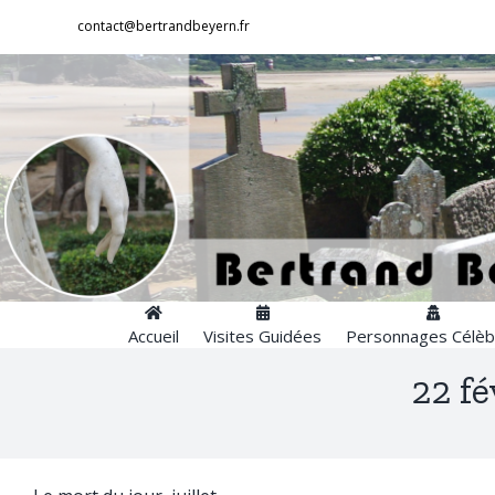
Passer
contact@bertrandbeyern.fr
au
contenu
Accueil
Visites Guidées
Personnages Célèb
22 fé