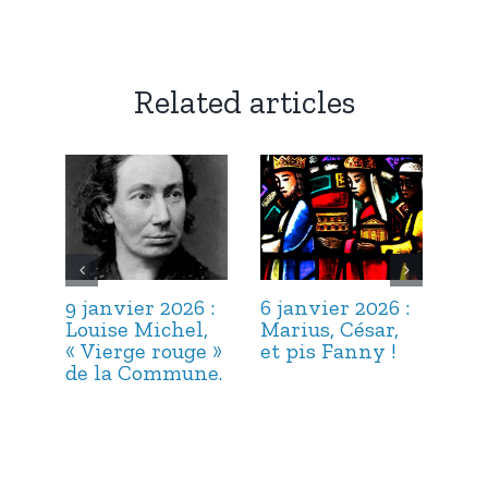
Related articles
9 janvier 2026 :
6 janvier 2026 :
3 j
Louise Michel,
Marius, César,
Lou
« Vierge rouge »
et pis Fanny !
Suc
de la Commune.
ma
hab