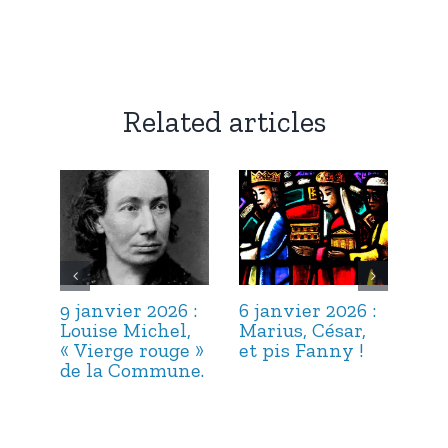
Related articles
9 janvier 2026 :
6 janvier 2026 :
3 j
Louise Michel,
Marius, César,
Lou
« Vierge rouge »
et pis Fanny !
Suc
de la Commune.
ma
hab