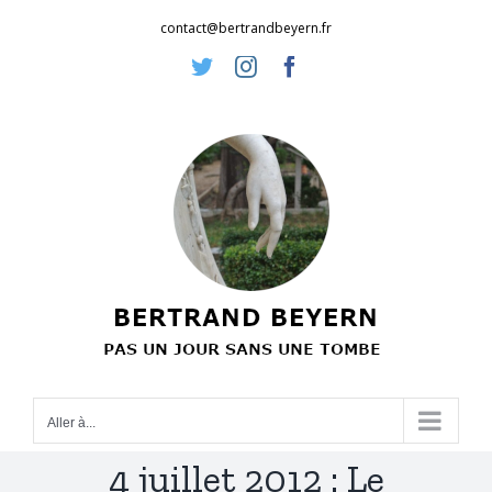
Passer
contact@bertrandbeyern.fr
au
Twitter
Instagram
Facebook
contenu
Aller à...
4 juillet 2012 : Le