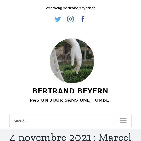
Passer
contact@bertrandbeyern.fr
au
Twitter
Instagram
Facebook
contenu
Aller à...
4 novembre 2021 : Marcel