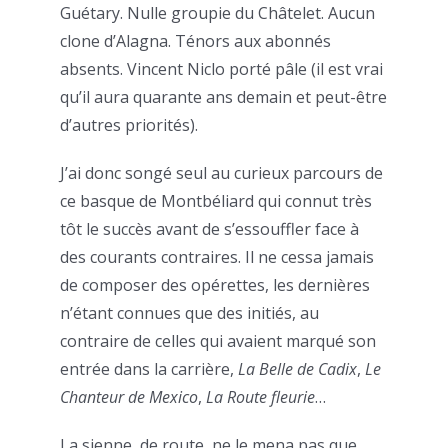
Guétary. Nulle groupie du Châtelet. Aucun
clone d’Alagna. Ténors aux abonnés
absents. Vincent Niclo porté pâle (il est vrai
qu’il aura quarante ans demain et peut-être
d’autres priorités).
J’ai donc songé seul au curieux parcours de
ce basque de Montbéliard qui connut très
tôt le succès avant de s’essouffler face à
des courants contraires. Il ne cessa jamais
de composer des opérettes, les dernières
n’étant connues que des initiés, au
contraire de celles qui avaient marqué son
entrée dans la carrière,
La Belle de Cadix
,
Le
Chanteur de Mexico
,
La Route fleurie
…
La sienne, de route, ne le mena pas que