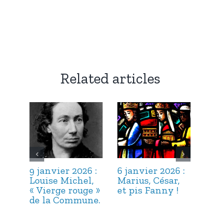
Related articles
9 janvier 2026 :
6 janvier 2026 :
3 j
Louise Michel,
Marius, César,
Lou
« Vierge rouge »
et pis Fanny !
Suc
de la Commune.
ma
hab