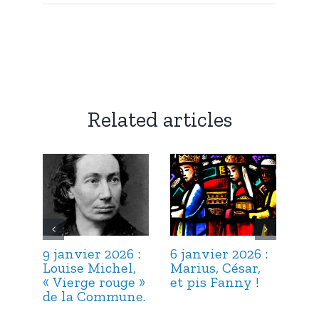
Related articles
9 janvier 2026 :
6 janvier 2026 :
3 j
Louise Michel,
Marius, César,
Lou
« Vierge rouge »
et pis Fanny !
Suc
de la Commune.
ma
hab