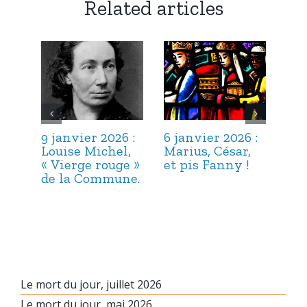
Related articles
9 janvier 2026 :
6 janvier 2026 :
3 j
Louise Michel,
Marius, César,
Lou
« Vierge rouge »
et pis Fanny !
Suc
de la Commune.
ma
hab
Le mort du jour, juillet 2026
Le mort du jour, mai 2026