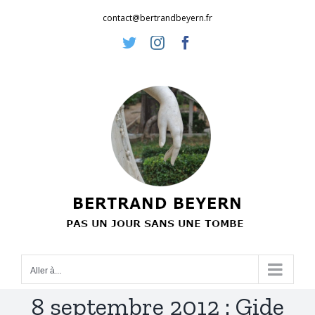
Passer
contact@bertrandbeyern.fr
au
Twitter
Instagram
Facebook
contenu
Aller à...
8 septembre 2012 : Gide