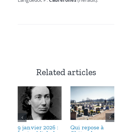
Languedoc » :
Cabrerolles
(Hérault).
Related articles
9 janvier 2026 :
Qui repose à
6 j