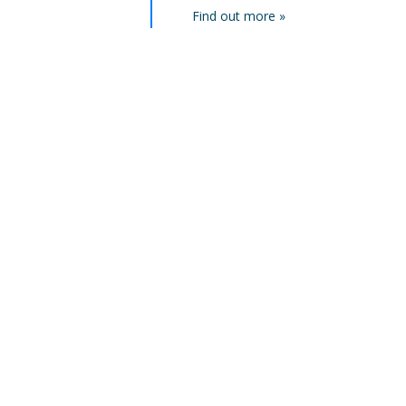
oublié.
navire argot.
Find out more »