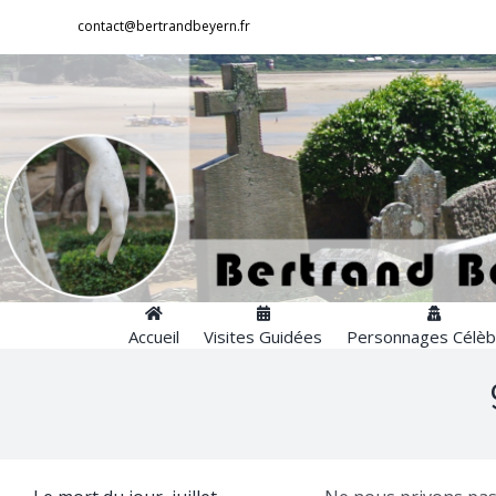
Passer
contact@bertrandbeyern.fr
au
contenu
Accueil
Visites Guidées
Personnages Célèb