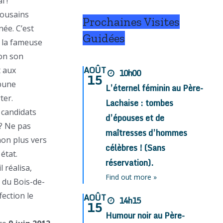
l !
lousains
Prochaines Visites
née. C’est
Guidées
, la fameuse
on son
AOÛT
t aux
10h00
15
ibune
L’éternel féminin au Père-
ter.
Lachaise : tombes
 candidats
d’épouses et de
 ? Ne pas
maîtresses d’hommes
non plus vers
célèbres ! (Sans
état.
réservation).
 réalisa,
Find out more »
e du Bois-de-
fection le
AOÛT
14h15
15
Humour noir au Père-