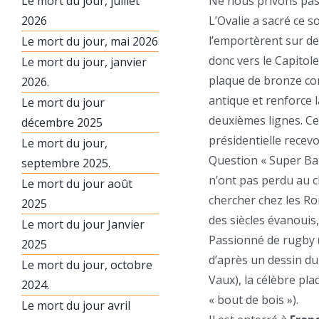
Le mort du jour, juillet
Ne nous privons pas 
2026
L’Ovalie a sacré ce s
l’emportèrent sur des
Le mort du jour, mai 2026
donc vers le Capitole
Le mort du jour, janvier
plaque de bronze co
2026.
antique et renforce l
Le mort du jour
deuxièmes lignes. C
décembre 2025
présidentielle recev
Le mort du jour,
Question « Super Ban
septembre 2025.
n’ont pas perdu au c
Le mort du jour août
chercher chez les Ro
2025
des siècles évanouis
Le mort du jour Janvier
Passionné de rugby (
2025
d’après un dessin d
Le mort du jour, octobre
Vaux), la célèbre pla
2024.
« bout de bois »).
Le mort du jour avril