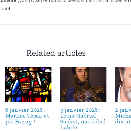
onville
(Val-d’Oise) et nous lui devions bien ce clin d’oeil en
nuel.
Related articles
6 janvier 2026 :
3 janvier 2026 :
2 janv
Marius, César, et
Louis-Gabriel
Miche
pis Fanny !
Suchet, maréchal
dix an
habile.