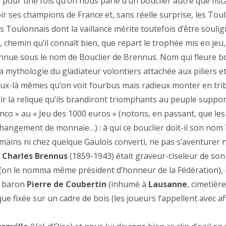
pour une fois qu’on nous parle d’un bouclier autre que fisca
oir ses champions de France et, sans réelle surprise, les Tou
 Toulonnais dont la vaillance mérite toutefois d’être soulig
, chemin qu’il connaît bien, que repart le trophée mis en jeu
nnue sous le nom de Bouclier de Brennus. Nom qui fleure b
a mythologie du gladiateur volontiers attachée aux piliers e
eux-là mêmes qu’on voit fourbus mais radieux monter en tr
oir la relique qu’ils brandiront triomphants au peuple suppor
co » au « Jeu des 1000 euros » (notons, en passant, que les
hangement de monnaie…) : à qui ce bouclier doit-il son nom
mains ni chez quelque Gaulois converti, ne pas s’aventurer 
,
Charles Brennus
(1859-1943) était graveur-ciseleur de son 
on le nomma même président d’honneur de la Fédération), il
u baron
Pierre de Coubertin
(inhumé à
Lausanne
, cimetièr
que fixée sur un cadre de bois (les joueurs l’appellent avec af