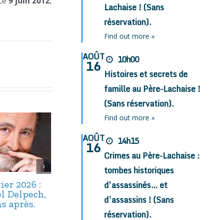
 ce
9 juin 2012
,
Lachaise ! (Sans
réservation).
Find out more »
AOÛT
10h00
16
Histoires et secrets de
famille au Père-Lachaise !
(Sans réservation).
Find out more »
AOÛT
14h15
16
Crimes au Père-Lachaise :
tombes historiques
ier 2026 :
22 décembre
17 décembre 
d’assassinés… et
l Delpech,
2025 : Maître
: Alphonse
d’assassins ! (Sans
s après.
Floriot, un
Boudard,
« bavard » bien
capitaine du
réservation).