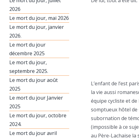
Le mort du jour, juillet
De lui, tout a été dit.
2026
Le mort du jour, mai 2026
Le mort du jour, janvier
2026.
Le mort du jour
décembre 2025
Le mort du jour,
septembre 2025.
Le mort du jour août
L’enfant de l’est pa
2025
la vie aussi romane
Le mort du jour Janvier
équipe cycliste et de
2025
somptueux hôtel de C
Le mort du jour, octobre
subornation de témoi
2024.
(impossible à ce suje
Le mort du jour avril
au Père-Lachaise la 