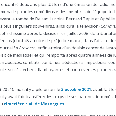
 rencontré deux ans plus tôt lors d’une émission de radio, 
menade pour les comédiens et les membres de l’équipe tech
evant la tombe de Balzac, Luchini, Bernard Tapie et Ophélie
lus singuliers souvenirs.), ainsi qu’à la télévision (
Commiss
t richissime après la décision, en juillet 2008, du tribunal ar
’euros (dont 45 au titre de préjudice moral) dans l’affaire du 
journal
La Provence
, enfin atteint d’un double cancer de l’est
isit de médiatiser et qui l’emporta après quatre années de l
 en audaces, combats, combines, séductions, impudeurs, co
eule, succès, échecs, flamboyances et controverses pour en r
-2021), mort il y a pile un an, le
3 octobre 2021
, avait fait l
(il y avait fait transférer les corps de ses parents, inhumés 
au
cimetière civil de Mazargues
.