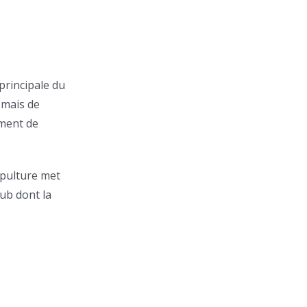
principale du
) mais de
ement de
épulture met
lub dont la