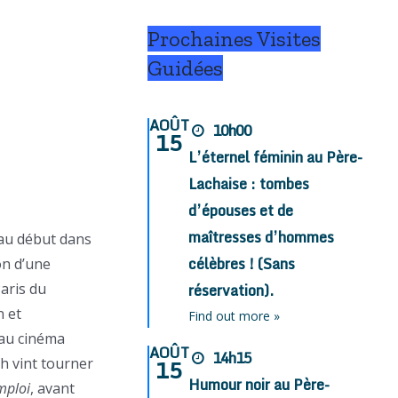
Prochaines Visites
Guidées
AOÛT
10h00
15
L’éternel féminin au Père-
Lachaise : tombes
d’épouses et de
maîtresses d’hommes
 au début dans
célèbres ! (Sans
on d’une
Paris du
réservation).
n et
Find out more »
 au cinéma
AOÛT
14h15
15
ch vint tourner
Humour noir au Père-
mploi
, avant