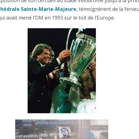
xposition de son cercueil au stade Vélodrome jusqu’à la pro
thédrale Sainte-Marie-Majeure
, témoignèrent de la ferve
i avait mené l’OM en 1993 sur le toit de l’Europe.