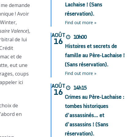
Lachaise ! (Sans
ne me demande
réservation).
nique ! Avoir
 Winter,
Find out more »
aire Valence
),
AOÛT
10h00
16
bitral de lui
Histoires et secrets de
Crédit
famille au Père-Lachaise !
omac et de
(Sans réservation).
utte, eut une
urages, coups
Find out more »
appeler ici
AOÛT
14h15
16
Crimes au Père-Lachaise :
e choix de
tombes historiques
d’abord en
d’assassinés… et
d’assassins ! (Sans
réservation).