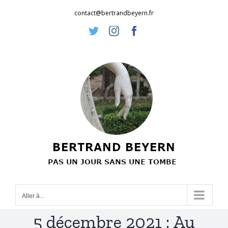
Passer
contact@bertrandbeyern.fr
au
Twitter
Instagram
Facebook
contenu
Aller à...
5 décembre 2021 : Au