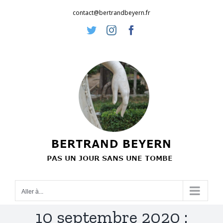
Passer
contact@bertrandbeyern.fr
au
Twitter
Instagram
Facebook
contenu
Aller à...
10 septembre 2020 :