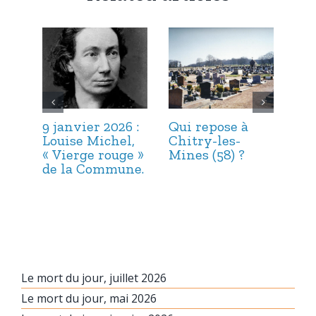
9 janvier 2026 :
Qui repose à
6 j
Louise Michel,
Chitry-les-
Mar
« Vierge rouge »
Mines (58) ?
et 
de la Commune.
Le mort du jour, juillet 2026
Le mort du jour, mai 2026