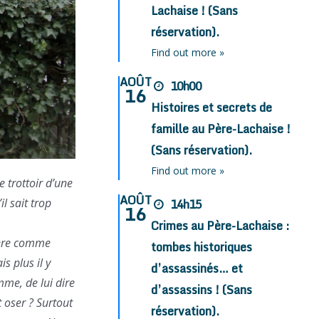
Lachaise ! (Sans
réservation).
Find out more »
AOÛT
10h00
16
Histoires et secrets de
famille au Père-Lachaise !
(Sans réservation).
Find out more »
 trottoir d’une
AOÛT
il sait trop
14h15
16
Crimes au Père-Lachaise :
lière comme
tombes historiques
s plus il y
d’assassinés… et
mme, de lui dire
d’assassins ! (Sans
 oser ? Surtout
réservation).