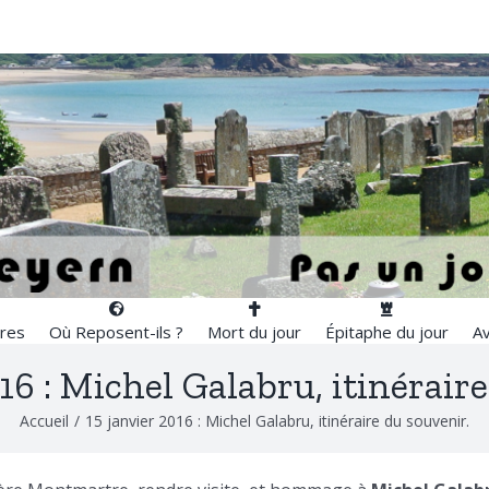
res
Où Reposent-ils ?
Mort du jour
Épitaphe du jour
Av
16 : Michel Galabru, itinérair
Accueil
/
15 janvier 2016 : Michel Galabru, itinéraire du souvenir.