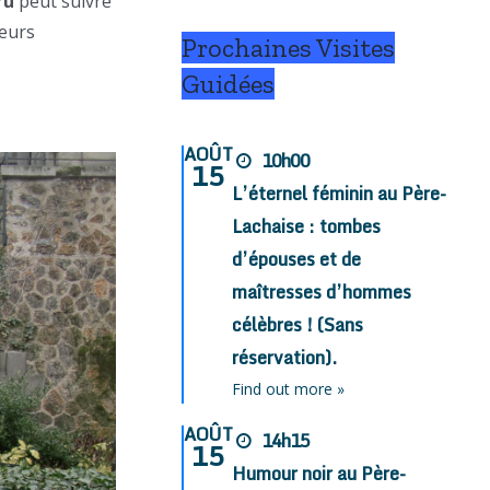
ru
peut suivre
teurs
Prochaines Visites
Guidées
AOÛT
10h00
15
L’éternel féminin au Père-
Lachaise : tombes
d’épouses et de
maîtresses d’hommes
célèbres ! (Sans
réservation).
Find out more »
AOÛT
14h15
15
Humour noir au Père-