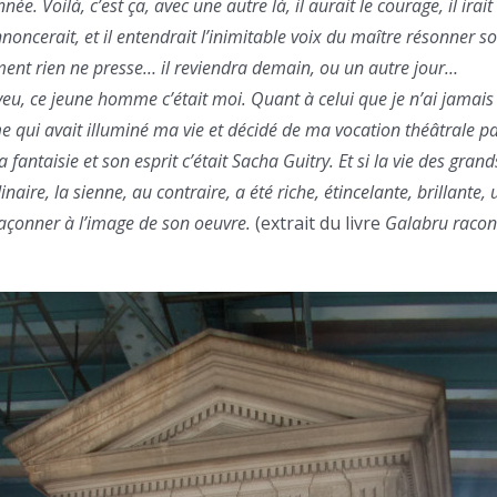
nnée. Voilà, c’est ça, avec une autre là, il aurait le courage, il ira
annoncerait, et il entendrait l’inimitable voix du maître résonner s
ment rien ne presse… il reviendra demain, ou un autre jour…
aveu, ce jeune homme c’était moi. Quant à celui que je n’ai jamais 
qui avait illuminé ma vie et décidé de ma vocation théâtrale pa
 fantaisie et son esprit c’était Sacha Guitry. Et si la vie des gr
inaire, la sienne, au contraire, a été riche, étincelante, brillant
 façonner à l’image de son oeuvre.
(extrait du livre
Galabru racon