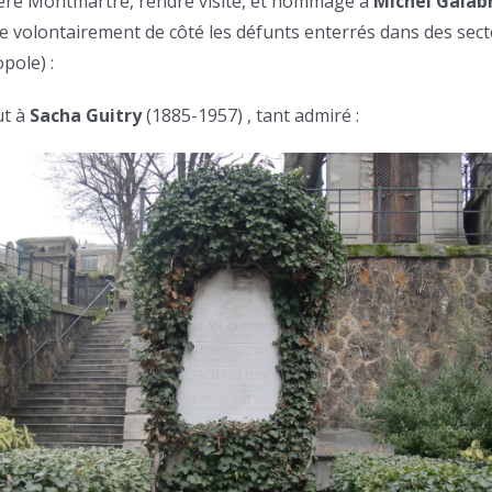
ière Montmartre, rendre visite, et hommage à
Michel Galab
isse volontairement de côté les défunts enterrés dans des sec
pole) :
ut à
Sacha Guitry
(1885-1957) , tant admiré :