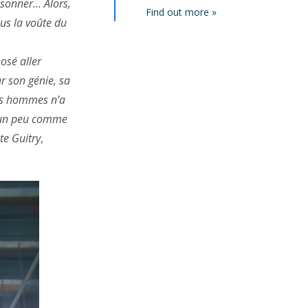
it sonner… Alors,
Find out more »
ous la voûte du
osé aller
r son génie, sa
ands hommes n’a
e, un peu comme
te Guitry
,