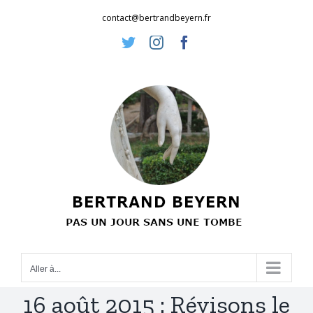
Passer
contact@bertrandbeyern.fr
au
Twitter
Instagram
Facebook
contenu
Aller à...
16 août 2015 : Révisons le