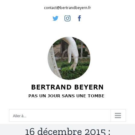
Passer
contact@bertrandbeyern.fr
au
Twitter
Instagram
Facebook
contenu
Aller à...
16 décembre 2015 :