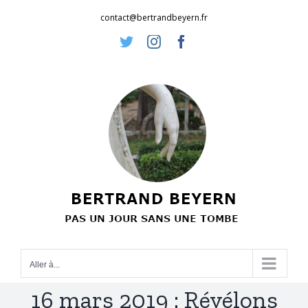
Passer
contact@bertrandbeyern.fr
au
Twitter
Instagram
Facebook
contenu
Aller à...
16 mars 2019 : Révélons