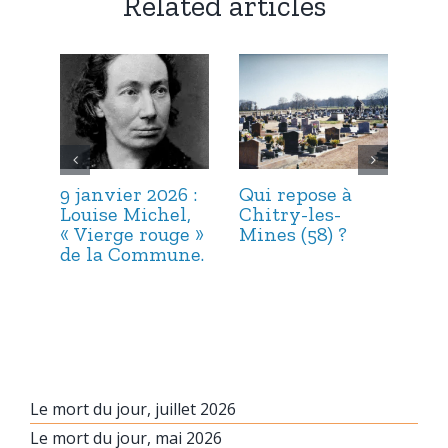
Related articles
9 janvier 2026 :
Qui repose à
6 j
Louise Michel,
Chitry-les-
Mar
« Vierge rouge »
Mines (58) ?
et 
de la Commune.
Le mort du jour, juillet 2026
Le mort du jour, mai 2026