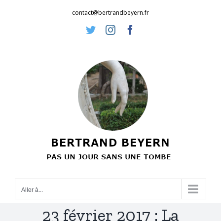
Passer
contact@bertrandbeyern.fr
au
Twitter
Instagram
Facebook
contenu
Aller à...
23 février 2017 : La