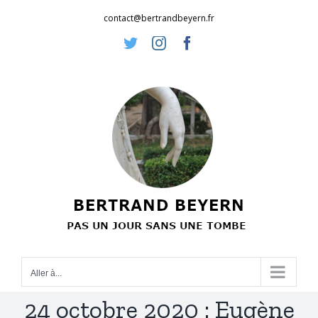
Passer
contact@bertrandbeyern.fr
au
Twitter
Instagram
Facebook
contenu
Aller à...
24 octobre 2020 : Eugène