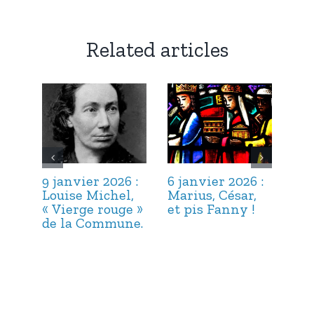
Related articles
9 janvier 2026 :
6 janvier 2026 :
3 j
Louise Michel,
Marius, César,
Lou
« Vierge rouge »
et pis Fanny !
Suc
de la Commune.
ma
hab