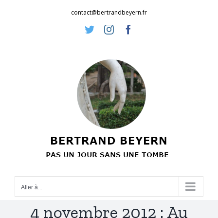
Passer
contact@bertrandbeyern.fr
au
Twitter
Instagram
Facebook
contenu
Aller à...
4 novembre 2012 : Au