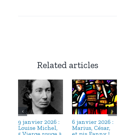
Related articles
9 janvier 2026 :
6 janvier 2026 :
3 j
Louise Michel,
Marius, César,
Lou
« Vierge rouge »
et pis Fanny !
Suc