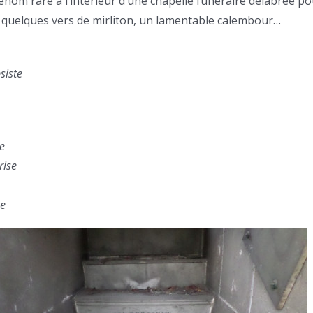
prénom rare à l’intérieur d’une chapelle funéraire délabrée p
 quelques vers de mirliton, un lamentable calembour…
siste
te
rise
se