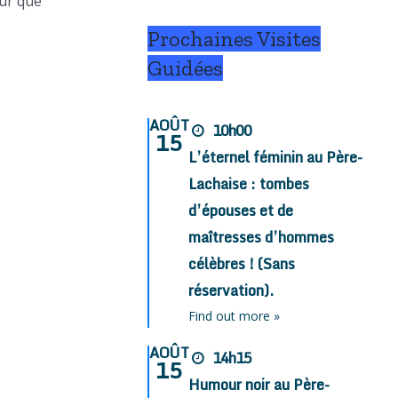
our que
Prochaines Visites
Guidées
AOÛT
10h00
15
L’éternel féminin au Père-
Lachaise : tombes
d’épouses et de
maîtresses d’hommes
célèbres ! (Sans
réservation).
Find out more »
AOÛT
14h15
15
Humour noir au Père-