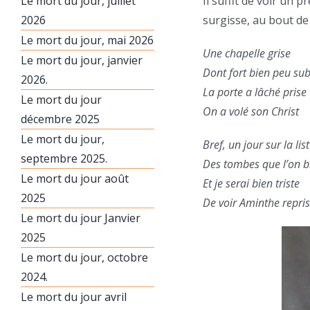
Le mort du jour, juillet
Il suffit de voir un 
2026
surgisse, au bout de
Le mort du jour, mai 2026
Une chapelle grise
Le mort du jour, janvier
Dont fort bien peu sub
2026.
La porte a lâché prise
Le mort du jour
On a volé son Christ
décembre 2025
Le mort du jour,
Bref, un jour sur la lis
septembre 2025.
Des tombes que l’on b
Le mort du jour août
Et je serai bien triste
2025
De voir Aminthe repri
Le mort du jour Janvier
2025
Le mort du jour, octobre
2024.
Le mort du jour avril