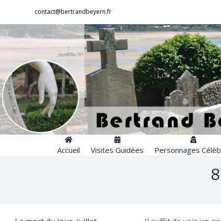
Passer
contact@bertrandbeyern.fr
au
contenu
Accueil
Visites Guidées
Personnages Célèb
8