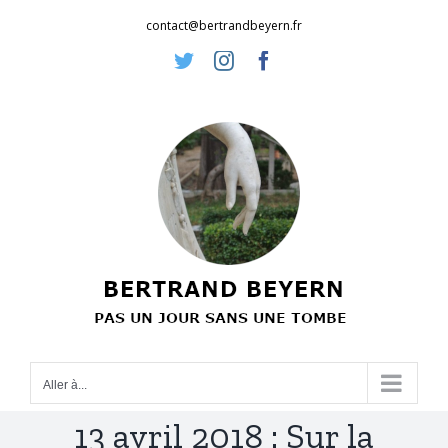
Passer
contact@bertrandbeyern.fr
au
Twitter
Instagram
Facebook
contenu
Aller à...
13 avril 2018 : Sur la