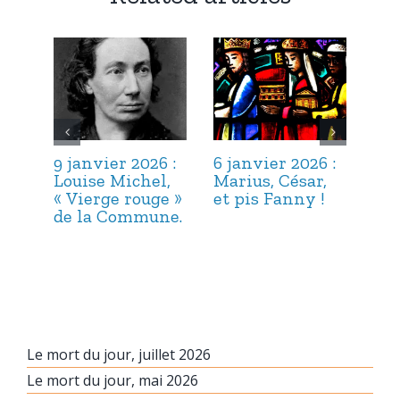
9 janvier 2026 :
6 janvier 2026 :
3 j
Louise Michel,
Marius, César,
Lou
« Vierge rouge »
et pis Fanny !
Suc
de la Commune.
ma
hab
Le mort du jour, juillet 2026
Le mort du jour, mai 2026