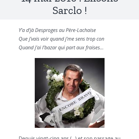
Sarclo !
Y’a d’jà Desproges au Père-Lachaise
Que j’vais voir quand j’me sens trop con
Quand j’ai l’bazar qui part aux fraises…
Depuis vingt-cinq ans (…) et son passage au