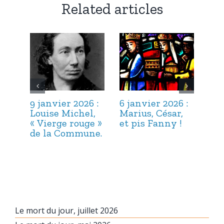
Related articles
9 janvier 2026 :
6 janvier 2026 :
3 j
Louise Michel,
Marius, César,
Lou
« Vierge rouge »
et pis Fanny !
Suc
de la Commune.
ma
hab
Le mort du jour, juillet 2026