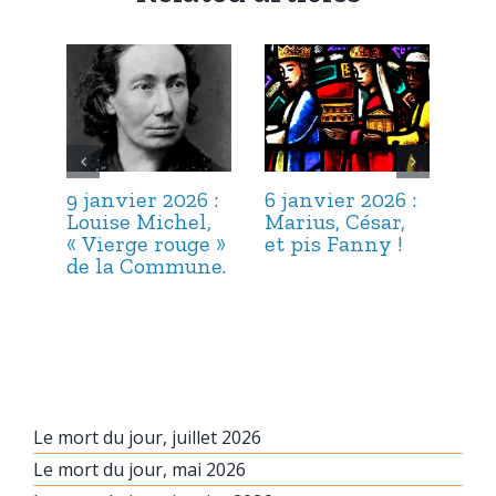
9 janvier 2026 :
6 janvier 2026 :
3 j
Louise Michel,
Marius, César,
Lou
« Vierge rouge »
et pis Fanny !
Suc
de la Commune.
ma
hab
Le mort du jour, juillet 2026
Le mort du jour, mai 2026