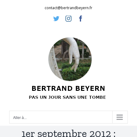
Passer
contact@bertrandbeyern.fr
au
Twitter
Instagram
Facebook
contenu
Aller à...
1er septembre 2012 :