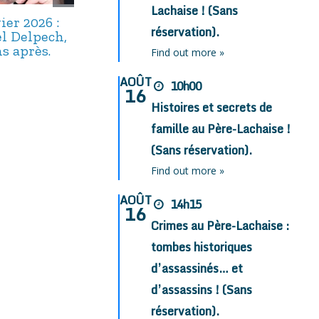
Lachaise ! (Sans
ier 2026 :
22 décembre
17 décembre 
réservation).
l Delpech,
2025 : Maître
: Alphonse
s après.
Floriot, un
Boudard,
Find out more »
« bavard » bien
capitaine du
oublié.
navire argot.
AOÛT
10h00
16
Histoires et secrets de
famille au Père-Lachaise !
(Sans réservation).
Find out more »
AOÛT
14h15
16
Crimes au Père-Lachaise :
tombes historiques
d’assassinés… et
d’assassins ! (Sans
réservation).