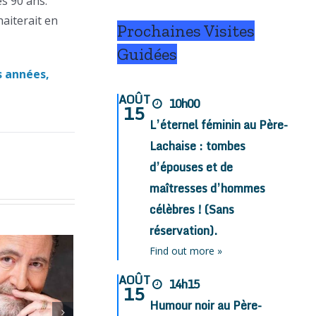
s 90 ans.
haiterait en
Prochaines Visites
Guidées
s années,
AOÛT
10h00
15
L’éternel féminin au Père-
Lachaise : tombes
d’épouses et de
maîtresses d’hommes
célèbres ! (Sans
réservation).
Find out more »
AOÛT
14h15
15
Humour noir au Père-