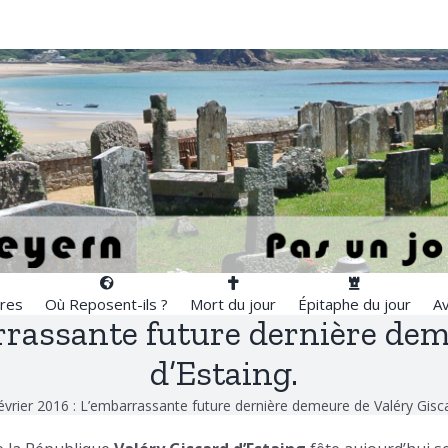
res
Où Reposent-ils ?
Mort du jour
Épitaphe du jour
Av
arrassante future dernière de
d’Estaing.
évrier 2016 : L’embarrassante future dernière demeure de Valéry Gisca