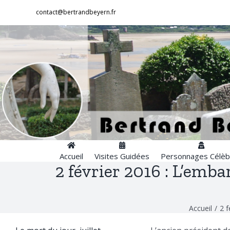
Passer
contact@bertrandbeyern.fr
au
contenu
Accueil
Visites Guidées
Personnages Célèb
2 février 2016 : L’emb
Accueil
/
2 f