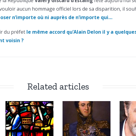
e la République
Valéry Giscard d’Estaing
fête aujourd’hui se
e vouloir aucun hommage officiel lors de sa disparition, il sou
oser n’importe où ni auprès de n’importe qui…
ir du préfet
le même accord qu’Alain Delon il y a quelque
t voisin ?
Related articles