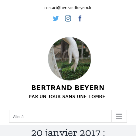
Passer
contact@bertrandbeyern.fr
au
Twitter
Instagram
Facebook
contenu
Aller à...
20 janvier 2017 :