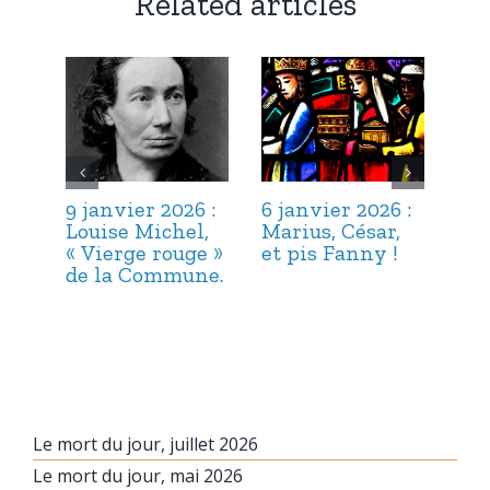
Related articles
9 janvier 2026 :
6 janvier 2026 :
3 j
Louise Michel,
Marius, César,
Lou
« Vierge rouge »
et pis Fanny !
Suc
de la Commune.
ma
hab
Le mort du jour, juillet 2026
Le mort du jour, mai 2026