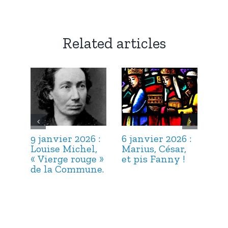
Related articles
9 janvier 2026 :
6 janvier 2026 :
3 j
Louise Michel,
Marius, César,
Lou
« Vierge rouge »
et pis Fanny !
Suc
de la Commune.
ma
hab