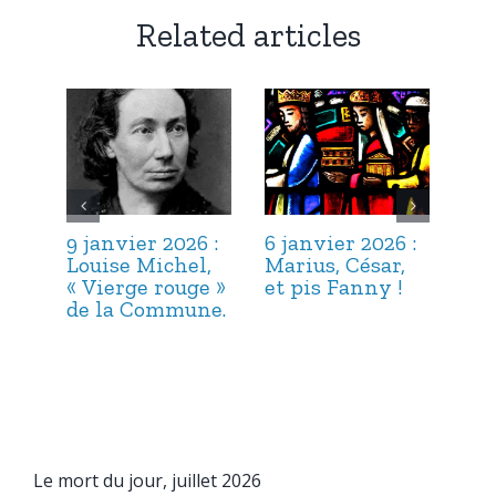
Related articles
9 janvier 2026 :
6 janvier 2026 :
3 j
Louise Michel,
Marius, César,
Lou
« Vierge rouge »
et pis Fanny !
Suc
de la Commune.
ma
hab
Le mort du jour, juillet 2026