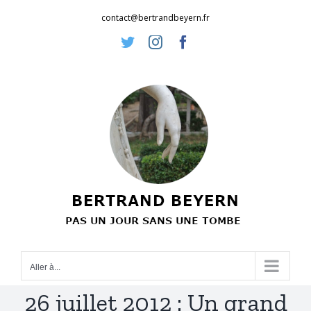
Passer
contact@bertrandbeyern.fr
au
Twitter
Instagram
Facebook
contenu
Aller à...
26 juillet 2012 : Un grand