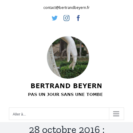
Passer
contact@bertrandbeyern.fr
au
Twitter
Instagram
Facebook
contenu
Aller à...
28 octobre 2016 :