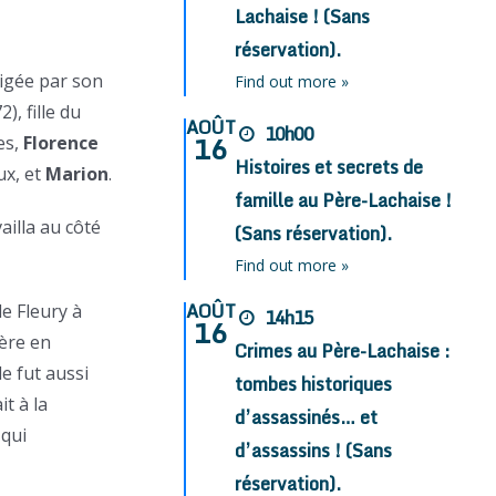
Lachaise ! (Sans
réservation).
rigée par son
Find out more »
), fille du
AOÛT
10h00
16
es,
Florence
Histoires et secrets de
ux, et
Marion
.
famille au Père-Lachaise !
ailla au côté
(Sans réservation).
Find out more »
AOÛT
de Fleury à
14h15
16
ère en
Crimes au Père-Lachaise :
e fut aussi
tombes historiques
t à la
d’assassinés… et
 qui
d’assassins ! (Sans
réservation).