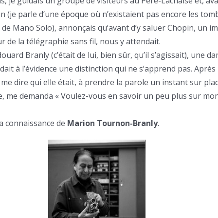
ans, je guidais un groupe de visiteurs au Père-Lachaise et, av
 (je parle d’une époque où n’existaient pas encore les tom
i de Mano Solo), annonçais qu’avant d’y saluer Chopin, un 
r de la télégraphie sans fil, nous y attendait.
uard Branly (c’était de lui, bien sûr, qu’il s’agissait), une d
sédait à l’évidence une distinction qui ne s’apprend pas. Apr
 me dire qui elle était, à prendre la parole un instant sur pla
ire, me demanda « Voulez-vous en savoir un peu plus sur mo
s la connaissance de
Marion Tournon-Branly
.