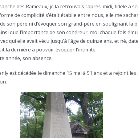
nche des Rameaux, je la retrouvais l’après-midi, fidèle à son 
ne forme de complicité s’était établie entre nous, elle me sach
e de son père ni d’évoquer son grand-père en soulignant la p
it ainsi que l’importance de son cohéreur, moi chaque fois ému
c qui elle avait vécu jusqu’à l’âge de quinze ans, et né, dat
ait la dernière à pouvoir évoquer l’intimité.
tte année, son absence.
y est décédée le dimanche 15 mai à 91 ans et a rejoint les 
on.