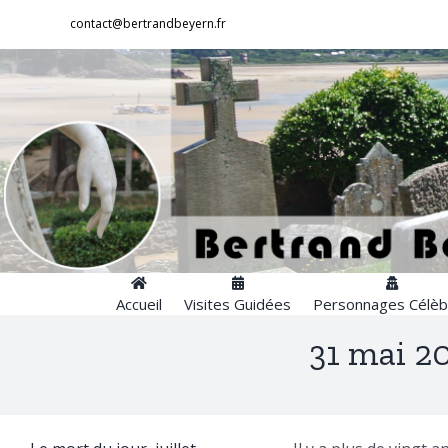
Passer
contact@bertrandbeyern.fr
au
contenu
Accueil
Visites Guidées
Personnages Célèb
31 mai 2