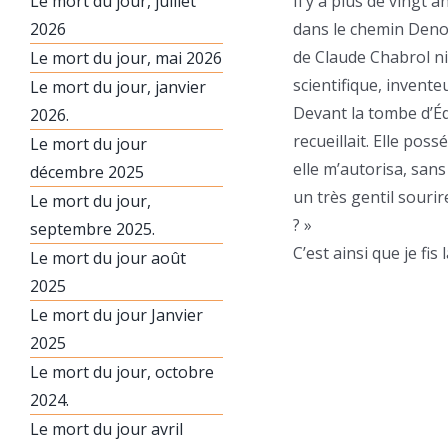
Le mort du jour, juillet
Il y a plus de vingt 
2026
dans le chemin Denon
de Claude Chabrol n
Le mort du jour, mai 2026
scientifique, inventeu
Le mort du jour, janvier
Devant la tombe d’Édo
2026.
recueillait. Elle pos
Le mort du jour
elle m’autorisa, sans
décembre 2025
un très gentil sour
Le mort du jour,
? »
septembre 2025.
C’est ainsi que je fi
Le mort du jour août
2025
Le mort du jour Janvier
2025
Le mort du jour, octobre
2024.
Le mort du jour avril