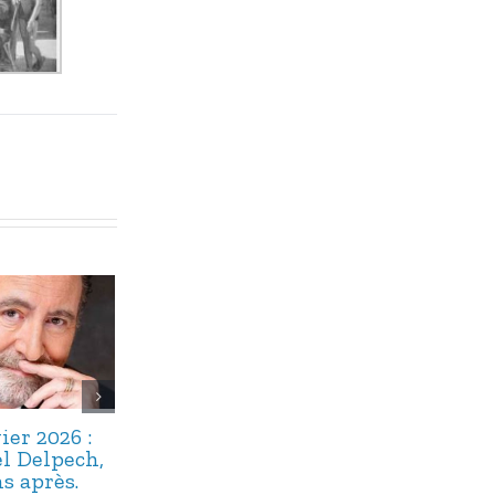
ier 2026 :
22 décembre
17 décembre 
l Delpech,
2025 : Maître
: Alphonse
s après.
Floriot, un
Boudard,