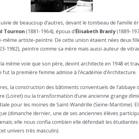
suivie de beaucoup d’autres, devant le tombeau de famille é
l Tournon
(1881-1964), époux d’
Élisabeth Branly
(1889-1972
e-même artiste-peintre. De cette union étaient nées deux fill
23-1982), peintre comme sa mère mais aussi auteur de vitra
 la même voie que son père, devint architecte en 1948 et trav
le fut la première femme admise à l’Académie d’Architecture.
tres, la construction des bâtiments conventuels de l’abbaye 
re (Loiret) ou la transformation d’une ancienne grange dîmi
iale pour les moines de Saint-Wandrille (Seine-Maritime). Ell
 (dimanche dernier, une de ses anciennes élèves participai
ais; elle nous confia combien elle défendait les étudiantes
et univers très masculin).