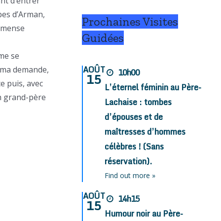
ant d’entrer
bes d’Arman,
Prochaines Visites
immense
Guidées
ame se
AOÛT
ès ma demande,
10h00
15
ce puis, avec
L’éternel féminin au Père-
n grand-père
Lachaise : tombes
d’épouses et de
maîtresses d’hommes
célèbres ! (Sans
réservation).
Find out more »
AOÛT
14h15
15
Humour noir au Père-