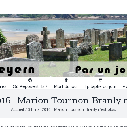
res
Où Reposent-ils ?
Mort du jour
Épitaphe du jour
Av
016 : Marion Tournon-Branly n’
Accueil
/
31 mai 2016 : Marion Tournon-Branly n’est plus.