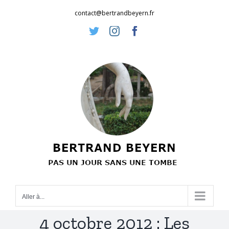
Passer
contact@bertrandbeyern.fr
au
Twitter
Instagram
Facebook
contenu
Aller à...
4 octobre 2012 : Les