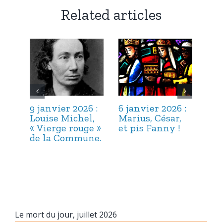
Related articles
9 janvier 2026 :
6 janvier 2026 :
3 j
Louise Michel,
Marius, César,
Lou
« Vierge rouge »
et pis Fanny !
Suc
de la Commune.
ma
hab
Le mort du jour, juillet 2026