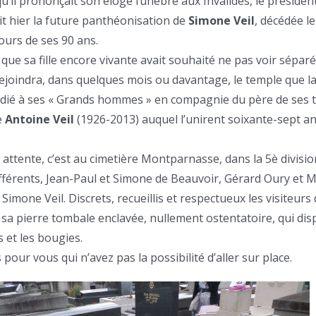
’il prononçait son éloge funèbre aux Invalides, le président
t hier la future panthéonisation de
Simone Veil
, décédée le
ours de ses 90 ans.
ue sa fille encore vivante avait souhaité ne pas voir sépar
ejoindra, dans quelques mois ou davantage, le temple que la
dié à ses « Grands hommes » en compagnie du père de ses t
e
Antoine Veil
(1926-2013) auquel l’unirent soixante-sept a
attente, c’est au cimetière Montparnasse, dans la 5è divisio
fférents, Jean-Paul et Simone de Beauvoir, Gérard Oury et M
mone Veil. Discrets, recueillis et respectueux les visiteurs 
sa pierre tombale enclavée, nullement ostentatoire, qui disp
 et les bougies.
our vous qui n’avez pas la possibilité d’aller sur place.