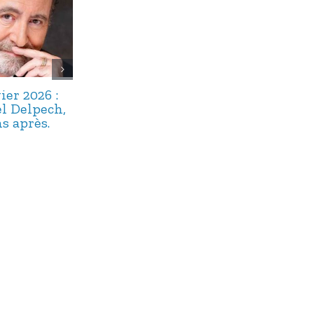
ier 2026 :
22 décembre
17 décembre 
l Delpech,
2025 : Maître
: Alphonse
s après.
Floriot, un
Boudard,
« bavard » bien
capitaine du
oublié.
navire argot.