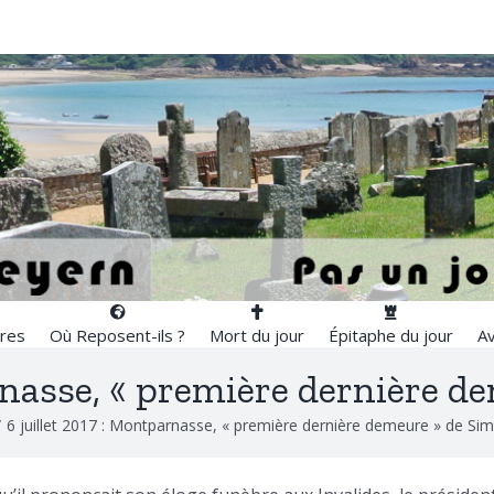
res
Où Reposent-ils ?
Mort du jour
Épitaphe du jour
Av
rnasse, « première dernière d
/
6 juillet 2017 : Montparnasse, « première dernière demeure » de Sim