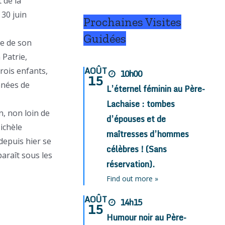
 de la
 30 juin
Prochaines Visites
Guidées
ée de son
 Patrie,
AOÛT
rois enfants,
10h00
15
nnées de
L’éternel féminin au Père-
Lachaise : tombes
n, non loin de
d’épouses et de
ichèle
maîtresses d’hommes
depuis hier se
célèbres ! (Sans
araît sous les
réservation).
Find out more »
AOÛT
14h15
15
Humour noir au Père-