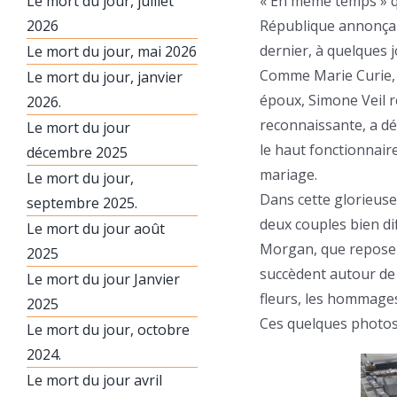
Le mort du jour, juillet
« En même temps » qu
2026
République annonçai
dernier, à quelques j
Le mort du jour, mai 2026
Comme Marie Curie, q
Le mort du jour, janvier
époux, Simone Veil r
2026.
reconnaissante, a dé
Le mort du jour
le haut fonctionnair
décembre 2025
mariage.
Le mort du jour,
Dans cette glorieuse 
septembre 2025.
deux couples bien di
Le mort du jour août
Morgan, que repose Si
2025
succèdent autour de 
Le mort du jour Janvier
fleurs, les hommages
2025
Ces quelques photos p
Le mort du jour, octobre
2024.
Le mort du jour avril